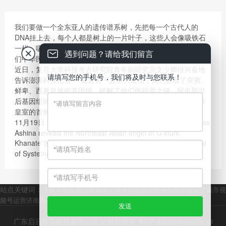
我们要做一个全东亚人的遗传谱系树，先把每一个古代人的
DNA挂上去，每个人都是树上的一片叶子，这些人会像吸铁石
一样，吸引公众参与，建立现代人与古代人的联系，这就是我
遇到问题？请给我们留言
们中华民族的“大家谱”。用DNA做家谱，这是一件很酷的事情。
近日，复旦大学科技考古研究院青年副研究员文少卿很兴奋地
请填写您的手机号，我们将及时与您联系！
告诉澎湃科技记者：“最近有一波重大发现，我们获取了突厥、
鲜卑、西夏皇族的基因组，破解了他们的祖源之谜，阿史那皇
后基因组研究的文章最近就能发表，这个基因组是全球古突厥
皇室的首例，也是中国古代名人的首例。”
11月19日，文少卿团队一篇题为“Ancient Genome of Empress
Ashina reveals the Northeast Asian origin of G ktürk
Khanate”的论文，已被中科院一区中国大陆SCI期刊《Journal
of Systematics and Evolution》接收。
站点关键词：
济南市短视频拍摄剪辑
济南市抖音运营
济南市快手运营
济南市视
频号运营
济南市小红书运营
济南市全媒体运营
济南市传媒公司
广东启云教育科技有限公司 © 版权所有
粤ICP备2023089437号-13